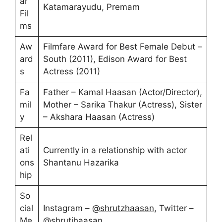
ar
Katamarayudu, Premam
Fil
ms
Aw
Filmfare Award for Best Female Debut –
ard
South (2011), Edison Award for Best
s
Actress (2011)
Fa
Father – Kamal Haasan (Actor/Director),
mil
Mother – Sarika Thakur (Actress), Sister
y
– Akshara Haasan (Actress)
Rel
ati
Currently in a relationship with actor
ons
Shantanu Hazarika
hip
So
cial
Instagram –
@shrutzhaasan
, Twitter –
Me
@shrutihaasan