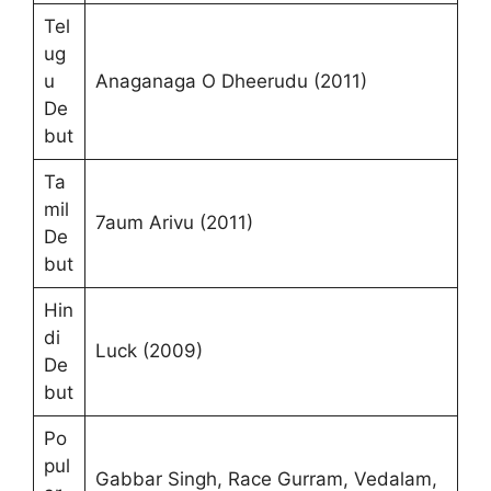
Tel
ug
u
Anaganaga O Dheerudu (2011)
De
but
Ta
mil
7aum Arivu (2011)
De
but
Hin
di
Luck (2009)
De
but
Po
pul
Gabbar Singh, Race Gurram, Vedalam,