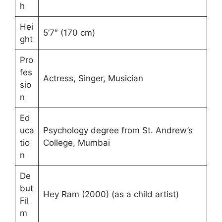
h
Hei
5’7″ (170 cm)
ght
Pro
fes
Actress, Singer, Musician
sio
n
Ed
uca
Psychology degree from St. Andrew’s
tio
College, Mumbai
n
De
but
Hey Ram (2000) (as a child artist)
Fil
m