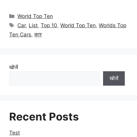
Categories
World Top Ten
Tags
Car
,
List
,
Top 10
,
World Top Ten
,
Worlds Top
Ten Cars
,
कार
खोजें
खोजें
Recent Posts
Test