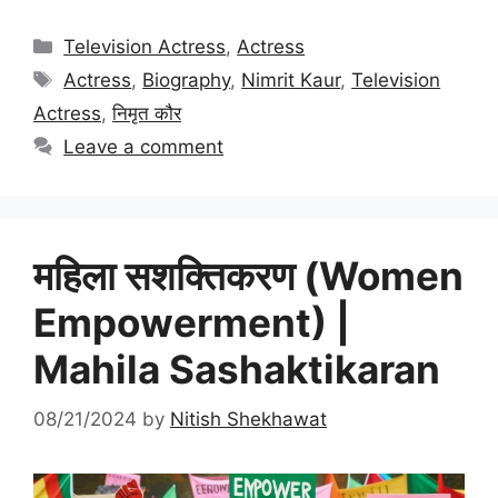
Categories
Television Actress
,
Actress
Tags
Actress
,
Biography
,
Nimrit Kaur
,
Television
Actress
,
निमृत कौर
Leave a comment
महिला सशक्तिकरण (Women
Empowerment) |
Mahila Sashaktikaran
08/21/2024
by
Nitish Shekhawat